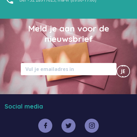
Meld je aan voor de
nieuwsbrief
MELD
JE
AAN
Social media