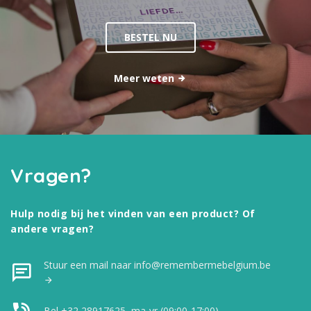
BESTEL NU
Meer weten
Vragen?
Hulp nodig bij het vinden van een product? Of
andere vragen?
Stuur een mail naar info@remembermebelgium.be
Bel +32 28917625, ma-vr (09:00-17:00)