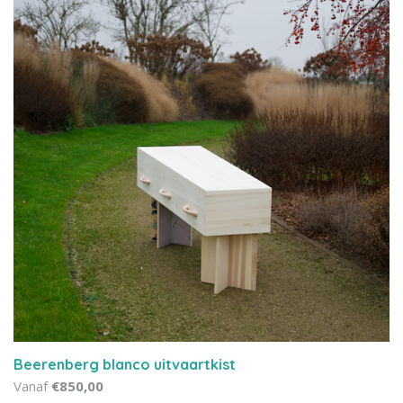
Beerenberg blanco uitvaartkist
Vanaf
€850,00