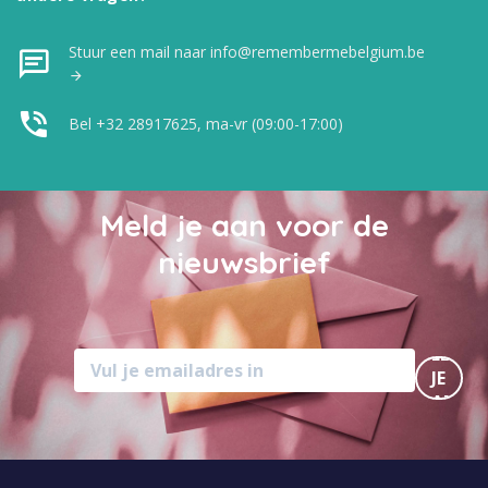
Stuur een mail naar info@remembermebelgium.be
Bel +32 28917625, ma-vr (09:00-17:00)
Meld je aan voor de
nieuwsbrief
MELD
JE
AAN