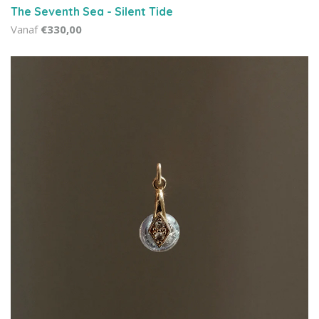
The Seventh Sea - Silent Tide
Vanaf
€330,00