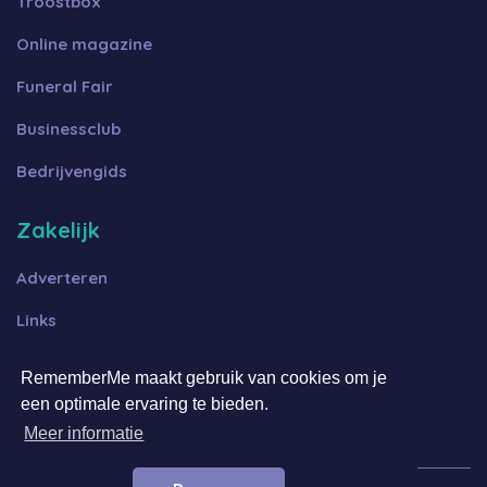
Troostbox
Online magazine
Funeral Fair
Businessclub
Bedrijvengids
Zakelijk
Adverteren
Links
Algemene voorwaarden B2B
RememberMe maakt gebruik van cookies om je
Algemene voorwaarden FFOT
een optimale ervaring te bieden.
Meer informatie