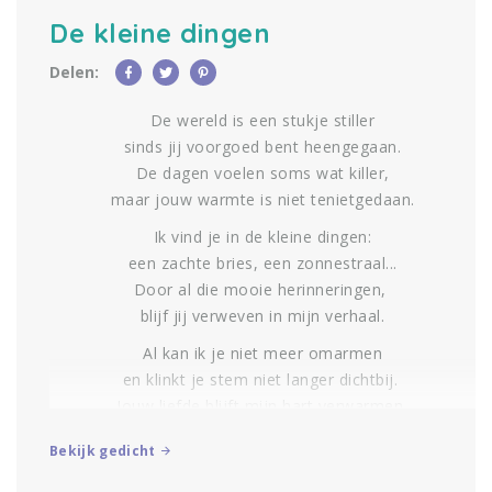
De kleine dingen
Delen:
De wereld is een stukje stiller
sinds jij voorgoed bent heengegaan.
De dagen voelen soms wat killer,
maar jouw warmte is niet tenietgedaan.
Ik vind je in de kleine dingen:
een zachte bries, een zonnestraal...
Door al die mooie herinneringen,
blijf jij verweven in mijn verhaal.
Al kan ik je niet meer omarmen
en klinkt je stem niet langer dichtbij.
Jouw liefde blijft mijn hart verwarmen,
jij leeft voor altijd voort in mij…
Bekijk gedicht
RememberMe