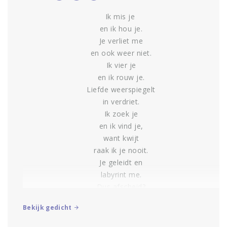
Ik mis je
en ik hou je.
Je verliet me
en ook weer niet.
Ik vier je
en ik rouw je.
Liefde weerspiegelt
in verdriet.
Ik zoek je
en ik vind je,
want kwijt
raak ik je nooit.
Je geleidt en
labyrint me.
Dus afscheid?
Onvoltooid…
Bekijk gedicht
Caroline Duisings