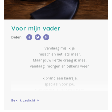
Voor mijn vader
Delen:
Vandaag mis ik je
misschien net iets meer.
Maar jouw liefde draag ik mee,
vandaag, morgen en telkens weer.
Ik brand een kaarsje,
speciaal voor jou.
Niet omdat je vergeten bent,
maar omdat ik nog altijd van je hou.
Bekijk gedicht
RememberMe