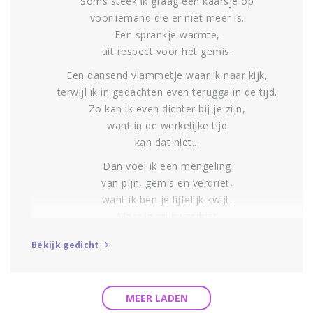
Soms steek ik graag een kaarsje op
voor iemand die er niet meer is.
Een sprankje warmte,
uit respect voor het gemis.
Een dansend vlammetje waar ik naar kijk,
terwijl ik in gedachten even terugga in de tijd.
Zo kan ik even dichter bij je zijn,
want in de werkelijke tijd
kan dat niet...
Dan voel ik een mengeling
van pijn, gemis en verdriet,
want ik ben je lijfelijk kwijt.
Maar in mijn verdriet
en in mijn herinneringen niet.
Bekijk gedicht
Ilone Krukkert
MEER LADEN