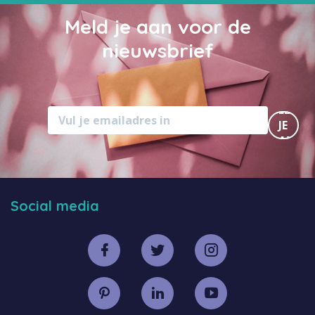
Meld je aan voor de
nieuwsbrief
MELD
JE
AAN
Social media