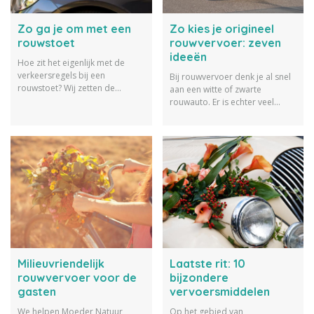
Zo ga je om met een
Zo kies je origineel
rouwstoet
rouwvervoer: zeven
ideeën
Hoe zit het eigenlijk met de
verkeersregels bij een
Bij rouwvervoer denk je al snel
rouwstoet? Wij zetten de
aan een witte of zwarte
belangrijkste regels en
rouwauto. Er is echter veel
gebruiken voor het
meer mogelijk voor het
rouwvervoer en de rouwstoet
rouwvervoer. Ter inspiratie
op een rij.
geven wij 7 voorbeelden van
bijzonder rouwvervoer.
Milieuvriendelijk
Laatste rit: 10
rouwvervoer voor de
bijzondere
gasten
vervoersmiddelen
We helpen Moeder Natuur
Op het gebied van