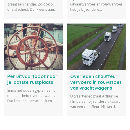
graag een handje. Zo ook bij
uitvaartvervoer en rouwvervoer
ons afscheid. Denk eens aan
heb je bijzondere
milieuvriendelijk rouwvervoer.
mogelijkheden. Bekijk onze 10
Bekijk onze voorbeelden
voorbeelden van bijzonder
hiervan.
rouwvervoer.
Per uitvaartboot naar
Overleden chauffeur
je laatste rustplaats
vervoerd in rouwstoet
van vrachtwagens
Sinds het oude Egypte neemt
men afscheid over het water.
Uitvaartvideograaf Arthur Ike
Dat kan heel persoonlijk en
filmde een bijzondere uitvaart
bijzonder zijn. Waarom geen
van een chauffeur. Hij werd
laatste reis per uitvaartboot?
vervoerd in een rouwstoet van
vrachtwagens. Bekijk de video.