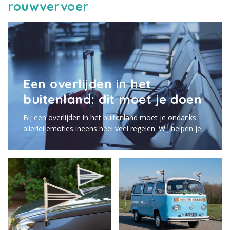
rouwvervoer
Een overlijden in het
buitenland: dit moet je doen
Bij een overlijden in het buitenland moet je ondanks
allerlei emoties ineens heel veel regelen. Wij helpen je
op weg en leggen in een aantal simpele stappen uit
waar je allemaal op moet letten, wat je moet doen en
waar je terecht kunt voor hulp.