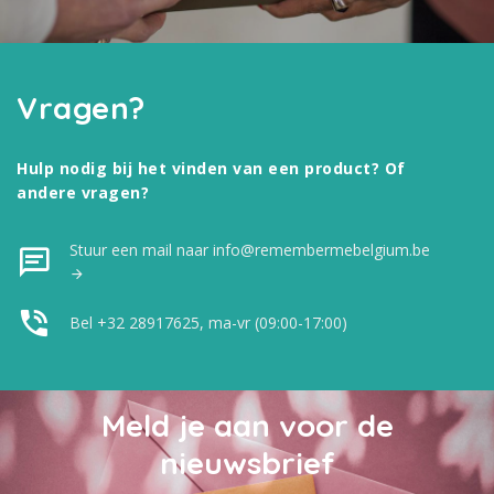
Vragen?
Hulp nodig bij het vinden van een product? Of
andere vragen?
Stuur een mail naar info@remembermebelgium.be
Bel +32 28917625, ma-vr (09:00-17:00)
Meld je aan voor de
nieuwsbrief