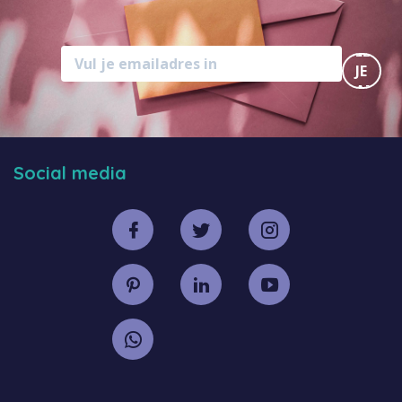
MELD
JE
AAN
Social media