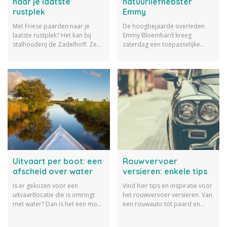
naar je laatste
natuurliefhebster
rustplek
Emmy
Met Friese paarden naar je
De hoogbejaarde overleden
laatste rustplek? Het kan bij
Emmy Bloemhard kreeg
stalhouderij de Zadelhoff. Ze
zaterdag een toepasselijke
hebben 7 verschillende koetsen
uitvaart in haar woonplaats
beschikbaar.
Baarn: een uitvaart per fiets.
Uitvaart per boot: een
Rouwvervoer
afscheid over water
versieren: enkele tips
Is er gekozen voor een
Vind hier tips en inspiratie voor
uitvaartlocatie die is omringt
het rouwvervoer versieren. Van
met water? Dan is het een mooi
een rouwauto tot paard en
idee om het vervoer van de
wagen, alle ideeën komen
uitvaart per boot te doen
voorbij.