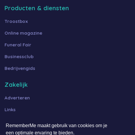
Producten & diensten
Troostbox
Online magazine
Funeral Fair
Businessclub
Bedrijvengids
Zakelijk
Adverteren
Links
Algemene voorwaarden B2B
RememberMe maakt gebruik van cookies om je
een optimale ervaring te bieden.
Algemene voorwaarden FFOT