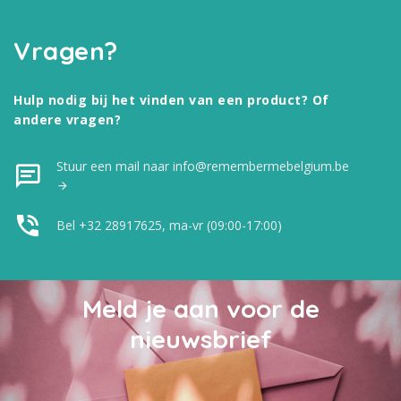
Vragen?
Hulp nodig bij het vinden van een product? Of
andere vragen?
Stuur een mail naar info@remembermebelgium.be
Bel +32 28917625, ma-vr (09:00-17:00)
Meld je aan voor de
nieuwsbrief