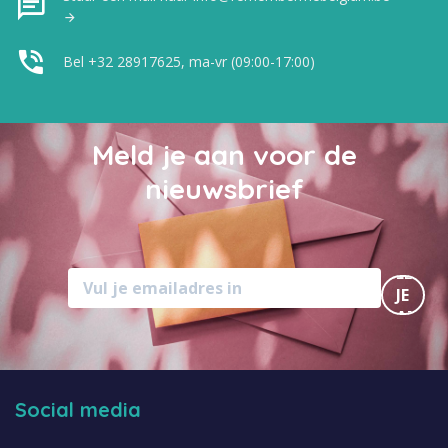
Bel +32 28917625, ma-vr (09:00-17:00)
Meld je aan voor de
nieuwsbrief
MELD
JE
AAN
Social media