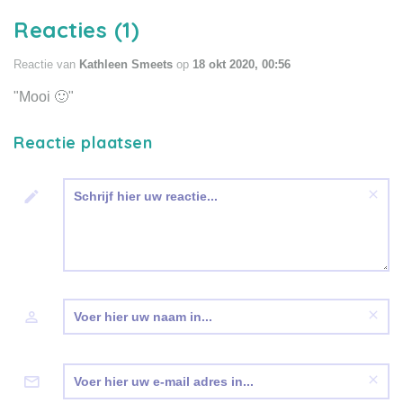
artikel lichten wij vijf
Reacties (1)
rouwgedichten voor je uit.
Reactie van
Kathleen Smeets
op
18 okt 2020, 00:56
"Mooi 🙂"
Reactie plaatsen