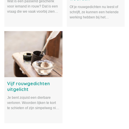
Wat is een passend geschenk
voor iemand in rouw? Dat is een
Of je rouwgedichten nu leest of
vraag die we vaak voorbij zien
schrijft, ze kunnen een helende
komen. Daarom geven we tien
werking hebben bij het
verschillende tips voor
rouwproces. Wij lichten dit toe en
geschenken die je kunt geven
geven je tips om zelf te dichten.
aan iemand die een dierbare
verkoren is. Zeker weten dat er
iets tussen zit wat je geschikt
vindt.
Vijf rouwgedichten
uitgelicht
Je bent zojuist een dierbare
verloren. Woorden lijken te kort
te schieten of zijn simpelweg niet
toereikend om te omschrijven
hoe je je voelt. Het juiste
rouwgedicht kan je helpen een
weg te vinden in je verdriet. In dit