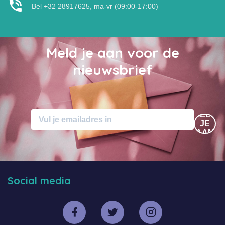
Bel +32 28917625, ma-vr (09:00-17:00)
Meld je aan voor de
nieuwsbrief
MELD
JE
AAN
Social media