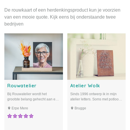
De rouwkaart of een herdenkingsproduct kun je voorzien
van een mooie quote. Kijk eens bij onderstaande twee
bedrijven
Rouwatelier
Atelier Wolk
Bij Rouwatelier wordt het
Sinds 1996 ontwerp ik in mijn
grootste belang gehecht aan een
atelier letters. Soms met potlood,
persoonlijk en warm afscheid.
dan weer met pen en inkt, of met
Erpe Mere
Brugge
Angélique en haar team
penseel en verf. Als
proberen daartoe bij te dragen,
letterbeeldhouwster kwam ik via
met rouwbrieven en -prentjes die
het maken van grafstenen vaak
de persoonlijkheid van de
in contact met mensen die een