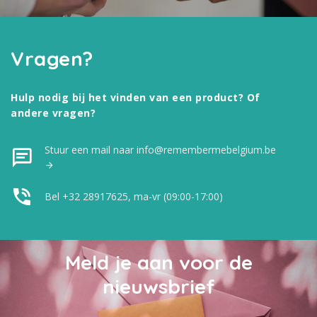
Vragen?
Hulp nodig bij het vinden van een product? Of
andere vragen?
Stuur een mail naar info@remembermebelgium.be
Bel +32 28917625, ma-vr (09:00-17:00)
Meld je aan voor de
nieuwsbrief