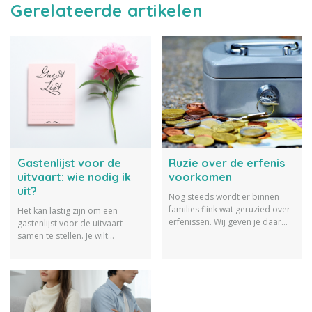
Gerelateerde artikelen
Gastenlijst voor de
Ruzie over de erfenis
uitvaart: wie nodig ik
voorkomen
uit?
Nog steeds wordt er binnen
families flink wat geruzied over
Het kan lastig zijn om een
erfenissen. Wij geven je daar
gastenlijst voor de uitvaart
een aantal tips over hoe je ruzie
samen te stellen. Je wilt
over de erfenis voorkomen
niemand teleurstellen en hebt
kunt
ook nog eens een budget. Wij
geven tips.