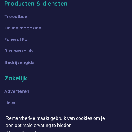
Producten & diensten
Troostbox
Online magazine
Funeral Fair
Businessclub
Bedrijvengids
Zakelijk
Adverteren
Links
Algemene voorwaarden B2B
RememberMe maakt gebruik van cookies om je
een optimale ervaring te bieden.
Algemene voorwaarden FFOT